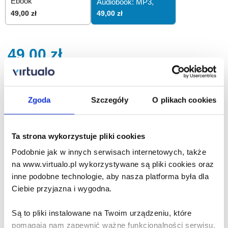
Ebook
Audiobook: MP3,
49,00 zł
49,00 zł
49,00
zł
Dodaj do koszyka
Zgoda
Szczegóły
O plikach cookies
Zamów na prezent
Ta strona wykorzystuje pliki cookies
Opis audiobooka
Szczegóły
Podobnie jak w innych serwisach internetowych, także
na www.virtualo.pl wykorzystywane są pliki cookies oraz
Dogsman Psiarz - audiobook
inne podobne technologie, aby nasza platforma była dla
Ciebie przyjazna i wygodna.
Ta książka to nie instrukcja obsługi psa. To zaproszenie do
wspólnej podróży – Twojej i psiego przyjaciela. Podróży,
Są to pliki instalowane na Twoim urządzeniu, które
która zaczyna się od pierwszego spaceru i nigdy się
naprawdę nie kończy. Bo bycie Psiarzem – Dogsmanem –
pomagają nam zapewnić ważne funkcjonalności serwisu,