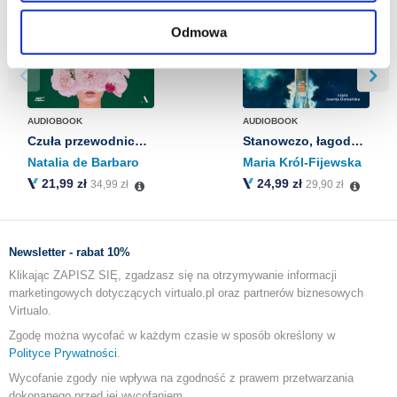
znajdziesz w naszej
Polityce prywatności
.
Odmowa
AUDIOBOOK
AUDIOBOOK
Czuła przewodniczka
Stanowczo, łagodnie, bez lęku
Natalia de Barbaro
Maria Król-Fijewska
21,99 zł
24,99 zł
34,99 zł
29,90 zł
Newsletter - rabat 10%
Klikając ZAPISZ SIĘ, zgadzasz się na otrzymywanie informacji
marketingowych dotyczących virtualo.pl oraz partnerów biznesowych
Virtualo.
Zgodę można wycofać w każdym czasie w sposób określony w
Polityce Prywatności
.
Wycofanie zgody nie wpływa na zgodność z prawem przetwarzania
dokonanego przed jej wycofaniem.