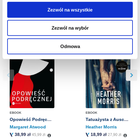
Zezwól na wszystkie
Więcej informacji o korzystaniu przez nas z plików
BESTSELLERY
cookies oraz o przetwarzaniu Twoich danych
Zezwól na wybór
osobowych, w tym o przysługujących Ci uprawnieniach,
znajdziesz w naszej
Polityce prywatności
.
Odmowa
EBOOK
EBOOK
Opowieść Podręcznej
Tatuażysta z Auschwitz
Margaret Atwood
Heather Morris
38,99 zł
18,99 zł
45,99 zł
27,90 zł