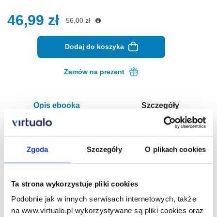
46,99
zł
56,00
zł
Dodaj do koszyka
Zamów na prezent
Opis ebooka
Szczegóły
Księżyc zaszedł. W niepewnym boju - ebook
Zgoda
Szczegóły
O plikach cookies
Dwie poruszające historie amerykańskiego mistrza
pióra, który jak nikt inny objawia prawdę o człowieku.
„Księżyc zaszedł”, nowela, której posiadanie w
Ta strona wykorzystuje pliki cookies
faszystowskich Włoszech było karane śmiercią, rozgrywa
Podobnie jak w innych serwisach internetowych, także
się w czasie II wojny światowej w nadmorskim miasteczku w
na www.virtualo.pl wykorzystywane są pliki cookies oraz
północnej Europie. Niespodziewany desant batalionu