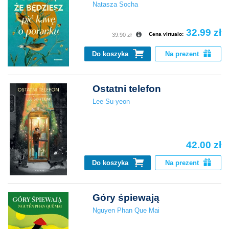
Natasza Socha
32.99 zł
Cena virtualo:
39.90 zł
Do koszyka
Na prezent
Ostatni telefon
Lee Su-yeon
42.00 zł
Do koszyka
Na prezent
Góry śpiewają
Nguyen Phan Que Mai