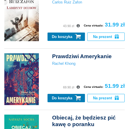
Carlos Ruiz Zafon
31.99 zł
Cena virtualo:
43.90 zł
Do koszyka
Na prezent
Prawdziwi Amerykanie
Rachel Khong
51.99 zł
Cena virtualo:
69.90 zł
Do koszyka
Na prezent
Obiecaj, że będziesz pić
kawę o poranku