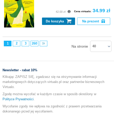
34.99 zł
Cena virtualo:
42.00 zł
Do koszyka
Na prezent
1
2
3
260
Na stronie
40
Newsletter - rabat 10%
Klikając ZAPISZ SIĘ, zgadzasz się na otrzymywanie informacji
marketingowych dotyczących virtualo.pl oraz partnerów biznesowych
Virtualo.
Zgodę można wycofać w każdym czasie w sposób określony w
Polityce Prywatności
.
Wycofanie zgody nie wpływa na zgodność z prawem przetwarzania
dokonanego przed jej wycofaniem.