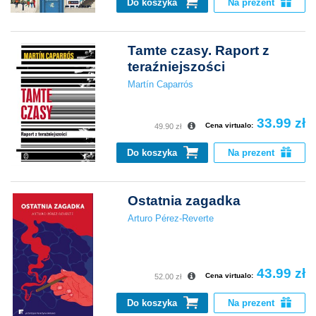
Do koszyka
Na prezent
Tamte czasy. Raport z
teraźniejszości
Martín Caparrós
33.99 zł
Cena virtualo:
49.90 zł
Do koszyka
Na prezent
Ostatnia zagadka
Arturo Pérez-Reverte
43.99 zł
Cena virtualo:
52.00 zł
Do koszyka
Na prezent