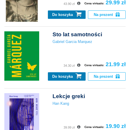
29.99 zł
Cena virtualo:
43.90 zł
Do koszyka
Na prezent
Sto lat samotności
Gabriel Garcia Marquez
21.99 zł
Cena virtualo:
34.30 zł
Do koszyka
Na prezent
Lekcje greki
Han Kang
19.90 zł
Cena virtualo:
39.99 zł