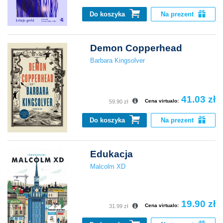
Do koszyka
Na prezent
Demon Copperhead
Barbara Kingsolver
41.03 zł
Cena virtualo:
59.90 zł
Do koszyka
Na prezent
Edukacja
Malcolm XD
19.90 zł
Cena virtualo:
31.99 zł