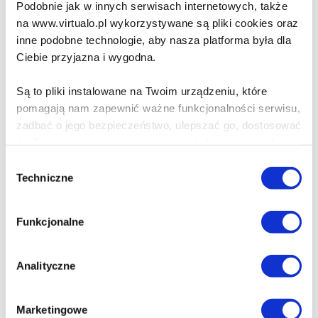
Podobnie jak w innych serwisach internetowych, także
Zanim wystygnie kawa
na www.virtualo.pl wykorzystywane są pliki cookies oraz
Toshikazu Kawaguchi
inne podobne technologie, aby nasza platforma była dla
Ciebie przyjazna i wygodna.
Są to pliki instalowane na Twoim urządzeniu, które
26.43 zł
Cena virtualo:
39.90 zł
pomagają nam zapewnić ważne funkcjonalności serwisu,
Do koszyka
Na prezent
zadbać o jego bezpieczeństwo, ulepszać go, dostosować
do Twoich potrzeb oraz prezentować dopasowane do
Ciebie treści i reklamy.
Wybór
Nie opuszczaj mnie
Techniczne
zgody
Kazuo Ishiguro
Poza plikami, które są nam niezbędne do prawidłowego
i bezpiecznego działania serwisu - są także takie, które
Funkcjonalne
wymagają Twojej zgody.
30.99 zł
Cena virtualo:
36.90 zł
Każda udzielona zgoda poprawi Twoje doświadczenia
Analityczne
Do koszyka
Na prezent
jeśli jesteś naszym Użytkownikiem.
Marketingowe
Zgoda na pliki cookies jest dobrowolna i można ją