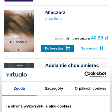
Mleczarz
Anna Burns
40.99 zł
Cena virtualo:
49.00 zł
Do koszyka
Na prezent
Adela nie chce umierać
Aga Antczak
Zgoda
Szczegóły
O plikach cookies
42.99 zł
Do koszyka
Na prezent
Ta strona wykorzystuje pliki cookies