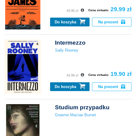
29.99 zł
Cena virtualo:
43.90 zł
Do koszyka
Na prezent
Intermezzo
Sally Rooney
19.90 zł
Cena virtualo:
43.99 zł
Do koszyka
Na prezent
Studium przypadku
Graeme Macrae Burnet