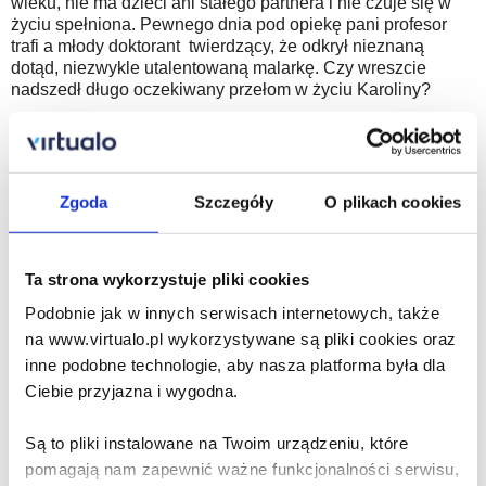
wieku, nie ma dzieci ani stałego partnera i nie czuje się w
życiu spełniona. Pewnego dnia pod opiekę pani profesor
trafi a młody doktorant twierdzący, że odkrył nieznaną
dotąd, niezwykle utalentowaną malarkę. Czy wreszcie
nadszedł długo oczekiwany przełom w życiu Karoliny?
Therese Bohman stworzyła bohaterkę podobną do naszych
znajomych i przyjaciółek. Jaka jest rola singielek w średnim
wieku w naszym społeczeństwie? Czego pragną te kobiety,
kogo szukają? Co jest w życiu najważniejsze? W powieści
Zgoda
Szczegóły
O plikach cookies
nominowanej do prestiżowej Nagrody Augusta autorka
próbuje odpowiedzieć na te skomplikowane pytania.
Ta strona wykorzystuje pliki cookies
Podobnie jak w innych serwisach internetowych, także
O takiej kobiecie nikt w Polsce nie zrobiłby serialu:
na www.virtualo.pl wykorzystywane są pliki cookies oraz
niewierna, zbyt niezależna, za dobrze wykształcona.
inne podobne technologie, aby nasza platforma była dla
Dlatego przeczytajcie tę powieść.
- Paulina Małochleb,
Ciebie przyjazna i wygodna.
„Książki na ostro”
Ileż to razy słyszałyśmy, że w pewnym wieku różnych rzeczy
Są to pliki instalowane na Twoim urządzeniu, które
się nie robi? Najpierw jesteś na coś za młoda, później nagle
pomagają nam zapewnić ważne funkcjonalności serwisu,
za stara. Przede wszystkim ciągle jesteś kobietą. (...) O