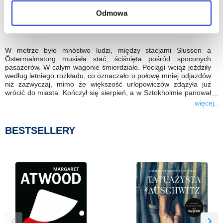
„Publishers Weekly”
Odmowa
FRAGMENT KSIĄŻKI
W metrze było mnóstwo ludzi, między stacjami Slussen a
Östermalmstorg musiała stać, ściśnięta pośród spoconych
pasażerów. W całym wagonie śmierdziało. Pociągi wciąż jeździły
według letniego rozkładu, co oznaczało o połowę mniej odjazdów
niż zazwyczaj, mimo że większość urlopowiczów zdążyła już
wrócić do miasta. Kończył się sierpień, a w Sztokholmie panował
upał, ciężki i lepki. Lato było wyjątkowo gorące.
więcej..
Kilka osób, które wysiadły na stacji Uniwersytet, utworzyło równy
rządek na długich schodach ruchomych prowadzących do światła
BESTSELLERY
dziennego. Większość z nich to opalona młodzież, być może
przyjechali, by się trochę zorientować w okolicy przed
rozpoczęciem semestru, który miał nastąpić kilka dni później.
„Z każdym rokiem są coraz młodsi” – pomyślała jeszcze. Na
pierwszy rzut oka oceniłaby ich wiek nawet na licealny. A mieli
zacząć studia na Uniwersytecie Sztokholmskim, kilkoro z nich być
może u niej. Spojrzała na chodnik prowadzący w stronę
błękitnych wieżowców. Trudno to teraz stwierdzić, w letnich
ubraniach wszyscy studenci wyglądali tak samo.