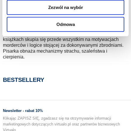
cookies oraz o przetwarzaniu Twoich danych
Zezwól na wybór
osobowych, w tym o przysługujących Ci uprawnieniach,
Karin Fossum to norweska królowa zbrodni. Największą
znajdziesz w naszej
Polityce prywatności
.
popularność przyniosła jej seria kryminałów o inspektorze
Sejerze. Przetłumaczono ją na kilkanaście języków, a
Odmowa
wybrane części otrzymały nagrodę za najlepszą powieść
kryminalną w krajach skandynawskich. Autorka w swoich
książkach skupia się przede wszystkim na motywacjach
morderców i logice stojącej za dokonywanymi zbrodniami.
Pisarka obnaża mechanizmy strachu, szaleństwa i
cierpienia.
BESTSELLERY
Newsletter - rabat 10%
Klikając ZAPISZ SIĘ, zgadzasz się na otrzymywanie informacji
marketingowych dotyczących virtualo.pl oraz partnerów biznesowych
Virtualo.