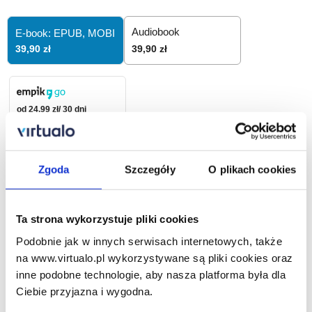
Audiobook
E-book: EPUB,
MOBI
39,90 zł
39,90 zł
od 24,99 zł/ 30 dni
39,90
zł
Zgoda
Szczegóły
O plikach cookies
Dodaj do koszyka
Ta strona wykorzystuje pliki cookies
Zamów na prezent
Podobnie jak w innych serwisach internetowych, także
na www.virtualo.pl wykorzystywane są pliki cookies oraz
inne podobne technologie, aby nasza platforma była dla
Opis ebooka
Szczegóły
Ciebie przyjazna i wygodna.