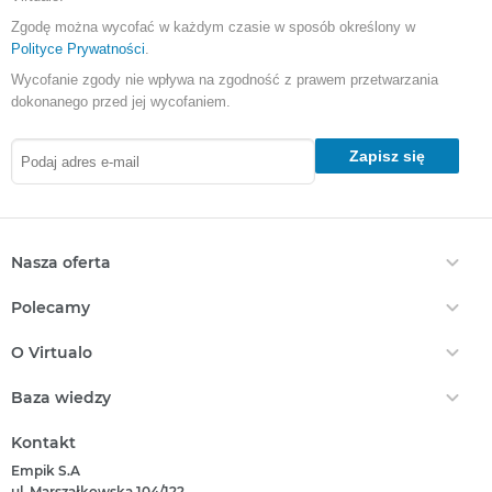
Zgodę można wycofać w każdym czasie w sposób określony w
Polityce Prywatności
.
Wycofanie zgody nie wpływa na zgodność z prawem przetwarzania
dokonanego przed jej wycofaniem.
Zapisz się
Nasza oferta
Ebooki
Polecamy
Audiobooki
Darmowe Ebooki
EPrasa
O Virtualo
Ebooki Na Kindle
Punkty Virtualo
Kontakt
Nasze Ceny
Baza wiedzy
Podaruj Prezent
O Nas
Bestsellery
Realizacja Kodu
Który Format Ebooka Wybrać?
Regulamin Zakupów
Kontakt
Nowości
Naucz Się Słuchać Audiobooków
Regulamin Punktów
Empik S.A
Który Czytnik Wybrać?
Polityka Prywatności
ul. Marszałkowska 104/122