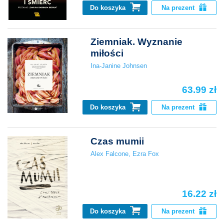
Do koszyka
Na prezent
Ziemniak. Wyznanie
miłości
Ina-Janine Johnsen
63.99 zł
Do koszyka
Na prezent
Czas mumii
Alex Falcone
,
Ezra Fox
16.22 zł
Do koszyka
Na prezent