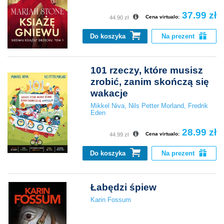
37.99 zł
Cena virtualo:
44.90 zł
Do koszyka
Na prezent
101 rzeczy, które musisz
zrobić, zanim skończą się
wakacje
Mikkel Niva
,
Nils Petter Morland
,
Fredrik
Eden
28.99 zł
Cena virtualo:
44.99 zł
Do koszyka
Na prezent
Łabędzi śpiew
Karin Fossum