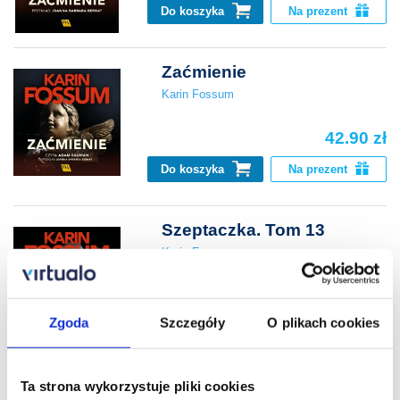
Do koszyka
Na prezent
Zaćmienie
Karin Fossum
42.90 zł
Do koszyka
Na prezent
Szeptaczka. Tom 13
Karin Fossum
39.90 zł
Zgoda
Szczegóły
O plikach cookies
Do koszyka
Na prezent
Ta strona wykorzystuje pliki cookies
Szeptaczka. Tom 13