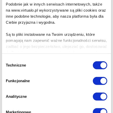
Karin Fossum
Podobnie jak w innych serwisach internetowych, także
na www.virtualo.pl wykorzystywane są pliki cookies oraz
inne podobne technologie, aby nasza platforma była dla
Ciebie przyjazna i wygodna.
39.90 zł
Do koszyka
Na prezent
Są to pliki instalowane na Twoim urządzeniu, które
pomagają nam zapewnić ważne funkcjonalności serwisu,
zadbać o jego bezpieczeństwo, ulepszać go, dostosować
Ogień piekielny
do Twoich potrzeb oraz prezentować dopasowane do
Karin Fossum
Ciebie treści i reklamy.
Wybór
Techniczne
zgody
Poza plikami, które są nam niezbędne do prawidłowego
i bezpiecznego działania serwisu - są także takie, które
39.90 zł
Funkcjonalne
wymagają Twojej zgody.
Do koszyka
Na prezent
Każda udzielona zgoda poprawi Twoje doświadczenia
Analityczne
jeśli jesteś naszym Użytkownikiem.
Ogień piekielny
Karin Fossum
Marketingowe
Zgoda na pliki cookies jest dobrowolna i można ją