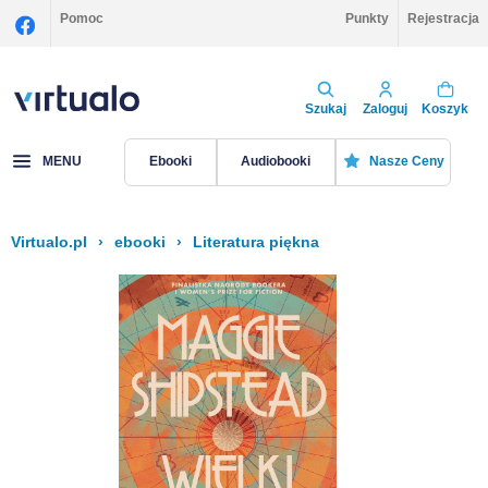
Pomoc
Punkty
Rejestracja
Szukaj
Zaloguj
Koszyk
MENU
Ebooki
Audiobooki
Nasze Ceny
Virtualo.pl
›
ebooki
›
Literatura piękna