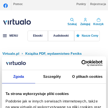
Pomoc
Punkty
Rejestracja
Szukaj
Zaloguj
Koszyk
MENU
Ebooki
Audiobooki
Nasze Ceny
Virtualo.pl
›
Książka PDF, wydawnictwo Feniks
Filtruj
Sortuj
Książka PDF, Feniks
Zgoda
Szczegóły
O plikach cookies
Brak pozycji.
Ta strona wykorzystuje pliki cookies
Podobnie jak w innych serwisach internetowych, także
Na stronie
40
na www.virtualo.pl wykorzystywane są pliki cookies oraz