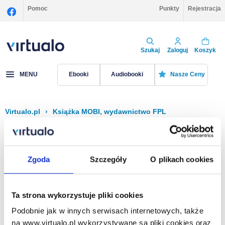
Pomoc
Punkty
Rejestracja
Szukaj
Zaloguj
Koszyk
MENU
Ebooki
Audiobooki
Nasze Ceny
Virtualo.pl
›
Książka MOBI, wydawnictwo FPL
Filtruj
Sortuj
Książka MOBI, FPL
Zgoda
Szczegóły
O plikach cookies
Brak pozycji.
Ta strona wykorzystuje pliki cookies
Podobnie jak w innych serwisach internetowych, także
Na stronie
40
na www.virtualo.pl wykorzystywane są pliki cookies oraz