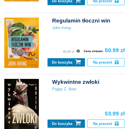
Do koszyka
Na prezent
Regulamin tłoczni win
John Irving
50.99 zł
Cena virtualo:
60.00 zł
Do koszyka
Na prezent
Wykwintne zwłoki
Poppy Z. Brite
53.99 zł
Do koszyka
Na prezent