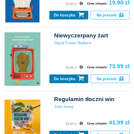
19.90 zł
Cena virtualo:
39.99 zł
Do koszyka
Na prezent
Niewyczerpany żart
David Foster Wallace
73.99 zł
Cena virtualo:
99.99 zł
Do koszyka
Na prezent
Regulamin tłoczni win
John Irving
41.99 zł
Cena virtualo:
49.99 zł