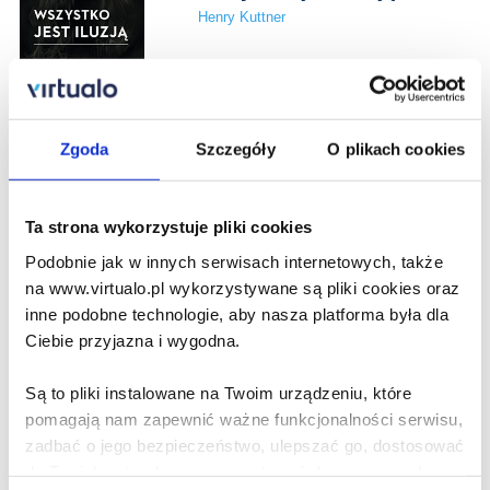
Henry Kuttner
44.99 zł
Zgoda
Szczegóły
O plikach cookies
Do koszyka
Na prezent
Te brutalne rozkosze
Ta strona wykorzystuje pliki cookies
Micah Nemerever
Podobnie jak w innych serwisach internetowych, także
na www.virtualo.pl wykorzystywane są pliki cookies oraz
inne podobne technologie, aby nasza platforma była dla
Ciebie przyjazna i wygodna.
47.99 zł
Do koszyka
Na prezent
Są to pliki instalowane na Twoim urządzeniu, które
pomagają nam zapewnić ważne funkcjonalności serwisu,
zadbać o jego bezpieczeństwo, ulepszać go, dostosować
Czytelniku, nienawidzę cię!
do Twoich potrzeb oraz prezentować dopasowane do
Henry Kuttner