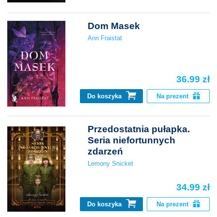
Dom Masek
Ann Fraistat
36.99 zł
Do koszyka
Na prezent
Przedostatnia pułapka.
Seria niefortunnych
zdarzeń
Lemony Snicket
34.99 zł
Do koszyka
Na prezent