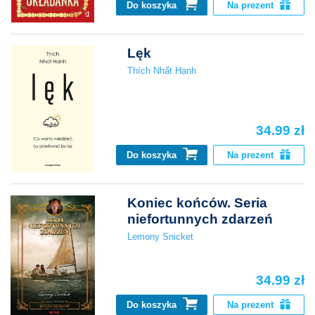
Do koszyka
Na prezent
Lęk
Thích Nhất Hạnh
34.99 zł
Do koszyka
Na prezent
Koniec końców. Seria
niefortunnych zdarzeń
Lemony Snicket
34.99 zł
Do koszyka
Na prezent