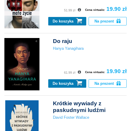
19.90 zł
Cena virtualo:
51.99 zł
Do koszyka
Na prezent
Do raju
Hanya Yanagihara
19.90 zł
Cena virtualo:
61.99 zł
Do koszyka
Na prezent
Krótkie wywiady z
paskudnymi ludźmi
David Foster Wallace