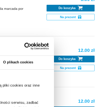
Do koszyka
ida marcada por
Na prezent
12.00 zł
Do koszyka
work keeps him
O plikach cookies
Na prezent
pliki cookies oraz inne
12.00 zł
lności serwisu, zadbać