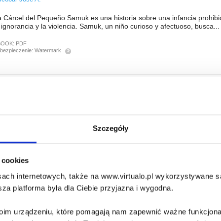
a Cárcel del Pequeño Samuk es una historia sobre una infancia prohib
 ignorancia y la violencia. Samuk, un niño curioso y afectuoso, busca...
BOOK:
PDF
bezpieczenie:
Watermark
r. Booky
sé A. Escobar
. Booky is a man passionate about words and love. His dedication to 
Szczegóły
ay from his wife for long periods. Total lack of communication will...
BOOK:
PDF
bezpieczenie:
Watermark
i cookies
ach internetowych, także na www.virtualo.pl wykorzystywane są 
za platforma była dla Ciebie przyjazna i wygodna.
l Signor Aggettivino
sé A. Escobar
Twoim urządzeniu, które pomagają nam zapewnić ważne funkcjona