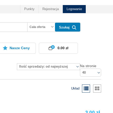
Punkty
Rejestracja
Logowanie
Cała oferta
Szukaj
0
Nasze Ceny
0.00 zł
Na stronie
Ilość sprzedaży: od najwyższej
40
Układ
3.00 zł