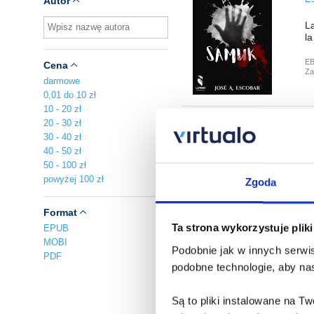
Autor
L
la
E
Cena
Za
darmowe
0,01 do 10 zł
10 - 20 zł
20 - 30 zł
M
30 - 40 zł
Jo
40 - 50 zł
50 - 100 zł
Mr
powyżej 100 zł
Zgoda
aw
Format
E
Za
Ta strona wykorzystuje plik
EPUB
MOBI
Podobnie jak w innych serwis
PDF
podobne technologie, aby nas
I
Jo
Są to pliki instalowane na 