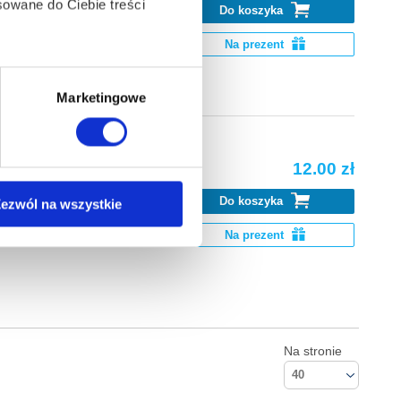
owane do Ciebie treści
Do koszyka
dedizione al
Na prezent
ą także takie, które wymagają
Marketingowe
12.00 zł
na ikonę w lewym dolnym
Do koszyka
ezwól na wszystkie
ación al trabajo
Na prezent
anych osobowych, w tym
Na stronie
40