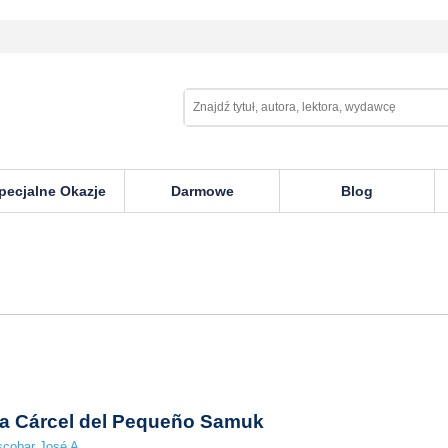
pecjalne Okazje
Darmowe
Blog
a Cárcel del Pequeño Samuk
cobar José A.