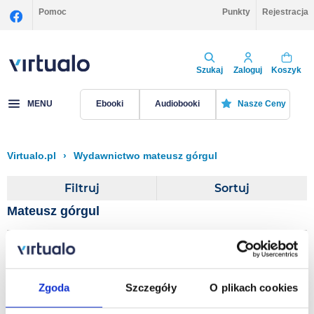
Pomoc
Punkty
Rejestracja
Szukaj
Zaloguj
Koszyk
MENU
Ebooki
Audiobooki
Nasze Ceny
Virtualo.pl
›
Wydawnictwo mateusz górgul
Filtruj
Sortuj
Mateusz górgul
Algorytm Serca
mateusz górgul
Zgoda
Szczegóły
O plikach cookies