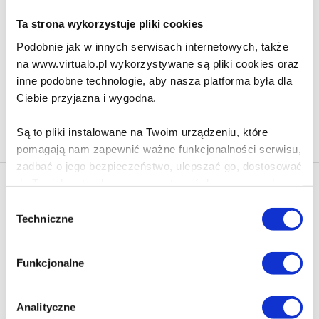
Ta strona wykorzystuje pliki cookies
32.49 zł
Podobnie jak w innych serwisach internetowych, także
Do koszyka
Na prezent
na www.virtualo.pl wykorzystywane są pliki cookies oraz
inne podobne technologie, aby nasza platforma była dla
Ciebie przyjazna i wygodna.
Na stronie
40
Są to pliki instalowane na Twoim urządzeniu, które
pomagają nam zapewnić ważne funkcjonalności serwisu,
zadbać o jego bezpieczeństwo, ulepszać go, dostosować
do Twoich potrzeb oraz prezentować dopasowane do
Newsletter - rabat 10%
Ciebie treści i reklamy.
Wybór
Klikając ZAPISZ SIĘ, zgadzasz się na otrzymywanie informacji
Techniczne
zgody
marketingowych dotyczących virtualo.pl oraz partnerów biznesowych
Poza plikami, które są nam niezbędne do prawidłowego
Virtualo.
i bezpiecznego działania serwisu - są także takie, które
Zgodę można wycofać w każdym czasie w sposób określony w
Funkcjonalne
wymagają Twojej zgody.
Polityce Prywatności
.
Wycofanie zgody nie wpływa na zgodność z prawem przetwarzania
Każda udzielona zgoda poprawi Twoje doświadczenia
dokonanego przed jej wycofaniem.
Analityczne