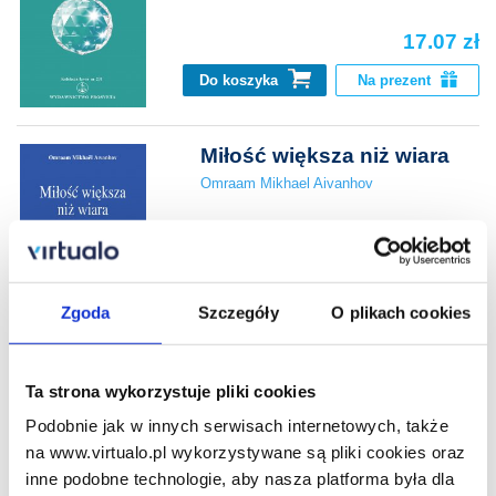
17.07 zł
Do koszyka
Na prezent
Miłość większa niż wiara
Omraam Mikhael Aivanhov
17.07 zł
Zgoda
Szczegóły
O plikach cookies
Do koszyka
Na prezent
Natura ludzka a natura
Ta strona wykorzystuje pliki cookies
boska
Podobnie jak w innych serwisach internetowych, także
Omraam Mikhael Aivanhov
na www.virtualo.pl wykorzystywane są pliki cookies oraz
inne podobne technologie, aby nasza platforma była dla