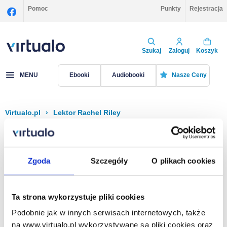
Pomoc
Punkty
Rejestracja
Szukaj
Zaloguj
Koszyk
MENU
Ebooki
Audiobooki
Nasze Ceny
Virtualo.pl
›
Lektor Rachel Riley
Filtruj
Sortuj
Rachel Riley
Zgoda
Szczegóły
O plikach cookies
Brak pozycji.
Ta strona wykorzystuje pliki cookies
Podobnie jak w innych serwisach internetowych, także
Na stronie
40
na www.virtualo.pl wykorzystywane są pliki cookies oraz