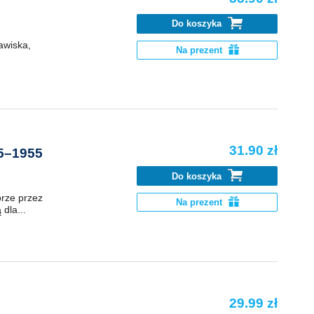
Do koszyka
awiska,
Na prezent
31.90 zł
45–1955
Do koszyka
orze przez
Na prezent
dla...
29.99 zł