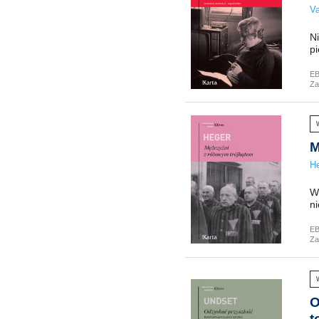
Va
N
pi
E
Za
M
He
W
ni
E
Za
O
t