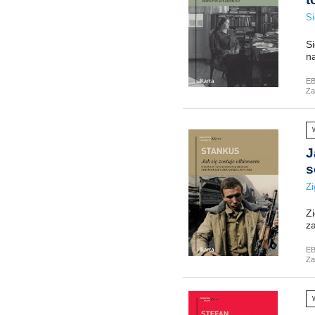
Si
Si
n
E
Za
J
s
Z
Zi
za
E
Za