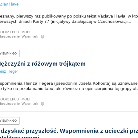
clav Havel
ieznany, pierwszy raz publikowany po polsku tekst Václava Havla, w k
erwszych dniach Karty 77 (inicjatywy działającej w Czechosłowa­cji...
BOOK:
EPUB
,
MOBI
bezpieczenie:
Watermark
W EMPIK GO
ężczyźni z różowym trójkątem
inz Heger
spomnienia Heinza Hegera (pseudonim Josefa Kohouta) są uznawane
e tylko na przełamanie tabu, ale również na opis cierpienia tej grupy ofia
BOOK:
EPUB
,
MOBI
bezpieczenie:
Watermark
W EMPIK GO
dzyskać przyszłość. Wspomnienia z ucieczki pr
otalitaryzmami