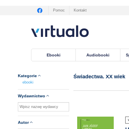
Pomoc
Kontakt
Ebooki
Audiobooki
S
Virtualo.pl
›
Seria Świadectwa. XX wiek
Kategorie
Świadectwa. XX wiek
ebooki
Wydawnictwo
Autor