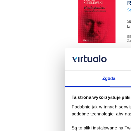
R
St
St
la
E
Za
O
Zb
Zgoda
Re
wy
Ta strona wykorzystuje plik
E
Za
Podobnie jak w innych serwis
podobne technologie, aby nas
Są to pliki instalowane na 
D