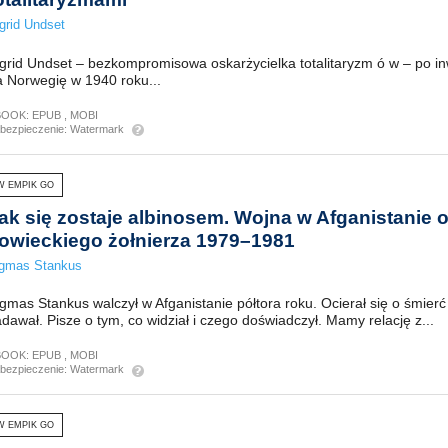
grid Undset
grid Undset – bezkompromisowa oskarżycielka totalitaryzm ó w – po inw
a Norwegię w 1940 roku...
BOOK:
EPUB
,
MOBI
bezpieczenie:
Watermark
W EMPIK GO
ak się zostaje albinosem. Wojna w Afganistanie 
owieckiego żołnierza 1979–1981
igmas Stankus
gmas Stankus walczył w Afganistanie półtora roku. Ocierał się o śmierć
dawał. Pisze o tym, co widział i czego doświadczył. Mamy relację z...
BOOK:
EPUB
,
MOBI
bezpieczenie:
Watermark
W EMPIK GO