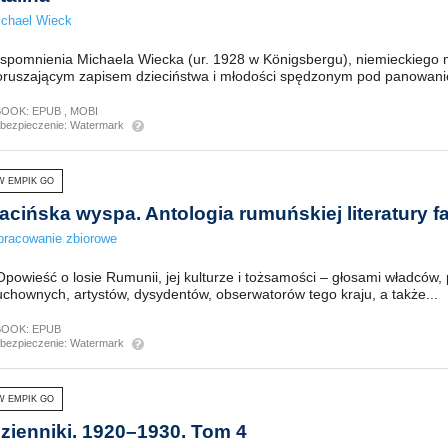
chael Wieck
spomnienia Michaela Wiecka (ur. 1928 w Königsbergu), niemieckiego 
oruszającym zapisem dzieciństwa i młodości spędzonym pod panowani
BOOK:
EPUB
,
MOBI
bezpieczenie:
Watermark
W EMPIK GO
acińska wyspa. Antologia rumuńskiej literatury f
racowanie zbiorowe
owieść o losie Rumunii, jej kulturze i tożsamości – głosami władców, 
chownych, artystów, dysydentów, obserwatorów tego kraju, a także...
BOOK:
EPUB
bezpieczenie:
Watermark
W EMPIK GO
zienniki. 1920–1930. Tom 4