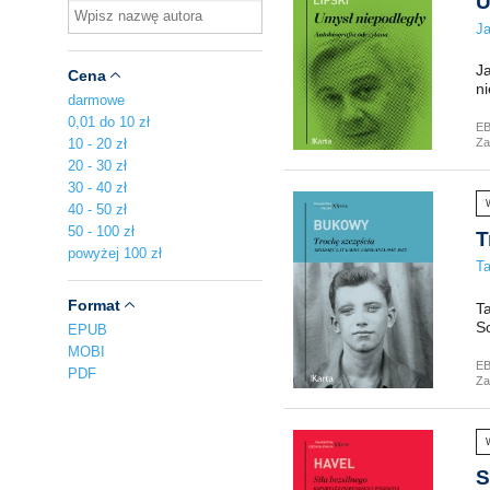
U
Ja
Ja
Cena
ni
darmowe
0,01 do 10 zł
E
10 - 20 zł
Za
20 - 30 zł
30 - 40 zł
40 - 50 zł
50 - 100 zł
T
powyżej 100 zł
T
Format
T
So
EPUB
MOBI
E
PDF
Za
S