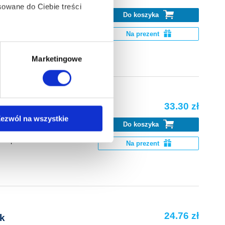
owane do Ciebie treści
Do koszyka
tkowo związany z
Na prezent
ą także takie, które wymagają
Marketingowe
na ikonę w lewym dolnym
33.30 zł
ezwól na wszystkie
Do koszyka
anych osobowych, w tym
m – powstawało
Na prezent
24.76 zł
k