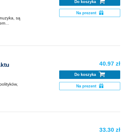
Do koszyka
Na prezent
muzyka, są
em...
40.97 zł
aktu
Do koszyka
polityków,
Na prezent
33.30 zł