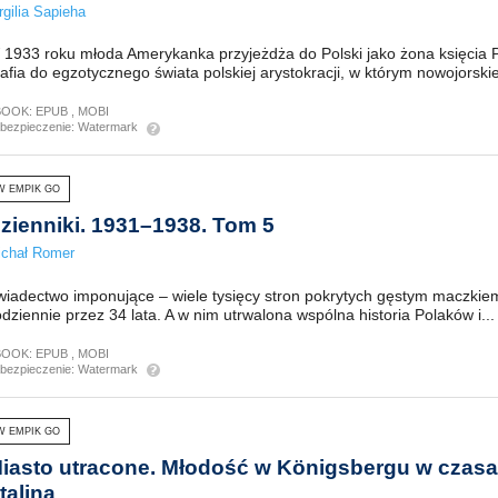
rgilia Sapieha
 1933 roku młoda Amerykanka przyjeżdża do Polski jako żona księcia 
afia do egzotycznego świata polskiej arystokracji, w którym nowojorskie
BOOK:
EPUB
,
MOBI
bezpieczenie:
Watermark
W EMPIK GO
zienniki. 1931–1938. Tom 5
ichał Romer
wiadectwo imponujące – wiele tysięcy stron pokrytych gęstym maczkie
dziennie przez 34 lata. A w nim utrwalona wspólna historia Polaków i...
BOOK:
EPUB
,
MOBI
bezpieczenie:
Watermark
W EMPIK GO
iasto utracone. Młodość w Königsbergu w czasac
talina