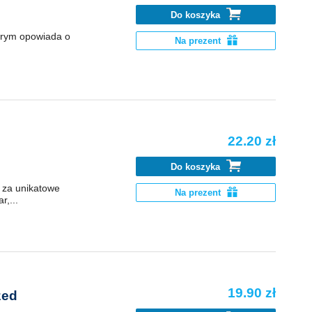
Do koszyka
tórym opowiada o
Na prezent
22.20 zł
Do koszyka
 za unikatowe
Na prezent
r,...
19.90 zł
zed