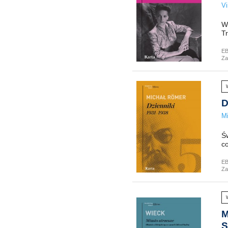
Vi
W
Tr
E
Za
D
M
Ś
co
E
Za
M
S