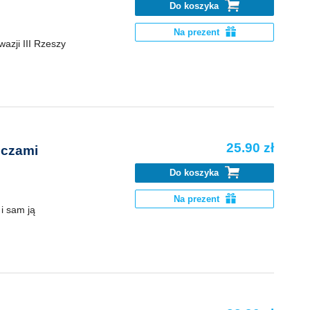
Do koszyka
Na prezent
azji III Rzeszy
25.90 zł
oczami
Do koszyka
Na prezent
 i sam ją