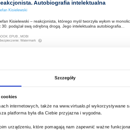
eakcjonista. Autobiografia intelektualna
efan Kisielewski
efan Kisielewski – reakcjonista, którego myśl tworzyła wyłom w monolic
t 30. podążał swą odrębną drogą. Jego intelektualna autobiografia...
BOOK:
EPUB
,
MOBI
bezpieczenie:
Watermark
W EMPIK GO
dwet. Polski chłopak przeciwko Sowietom 1939
igniew Lubieniecki
Szczegóły
lacji z „nieludzkiej ziemi” znamy wiele, jednak wspomnienia Zbigniewa
różniają się wyjątkową narracją – „bohaterskiego” dziecka, które...
i cookies
BOOK:
EPUB
,
MOBI
bezpieczenie:
Watermark
ach internetowych, także na www.virtualo.pl wykorzystywane są 
za platforma była dla Ciebie przyjazna i wygodna.
W EMPIK GO
Twoim urządzeniu, które pomagają nam zapewnić ważne funkcjona
zienniki. 1988–1996. Tom 3