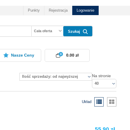
Punkty
Rejestracja
Logowanie
Cała oferta
Szukaj
0
Nasze Ceny
0.00 zł
Na stronie
Ilość sprzedaży: od najwyższej
40
Układ
55.90 zł