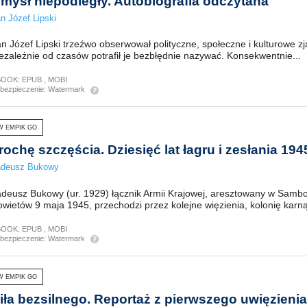
mysł niepodległy. Autobiografia odczytana
n Józef Lipski
n Józef Lipski trzeźwo obserwował polityczne, społeczne i kulturowe zj
ezależnie od czasów potrafił je bezbłędnie nazywać. Konsekwentnie...
BOOK:
EPUB
,
MOBI
bezpieczenie:
Watermark
W EMPIK GO
rochę szczęścia. Dziesięć lat łagru i zesłania 19
adeusz Bukowy
adeusz Bukowy (ur. 1929) łącznik Armii Krajowej, aresztowany w Samb
wietów 9 maja 1945, przechodzi przez kolejne więzienia, kolonię karną 
BOOK:
EPUB
,
MOBI
bezpieczenie:
Watermark
W EMPIK GO
iła bezsilnego. Reportaż z pierwszego uwięzienia