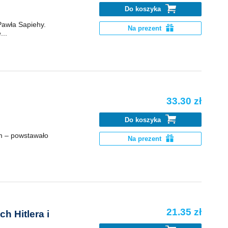
Do koszyka
Pawła Sapiehy.
Na prezent
...
33.30 zł
Do koszyka
m – powstawało
Na prezent
21.35 zł
h Hitlera i