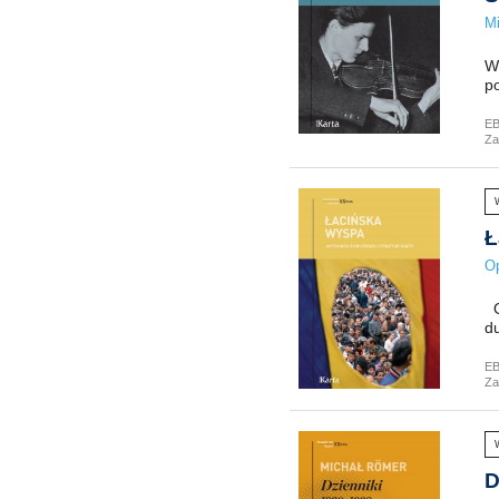
Mi
W
p
E
Za
Ł
Op
Op
du
E
Za
D