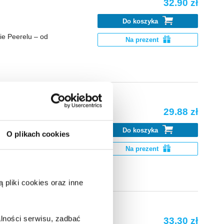
32.90 zł
Do koszyka
ie Peerelu – od
Na prezent
29.88 zł
–1946
Do koszyka
O plikach cookies
 Lubienieckiego
Na prezent
pliki cookies oraz inne
lności serwisu, zadbać
33.30 zł