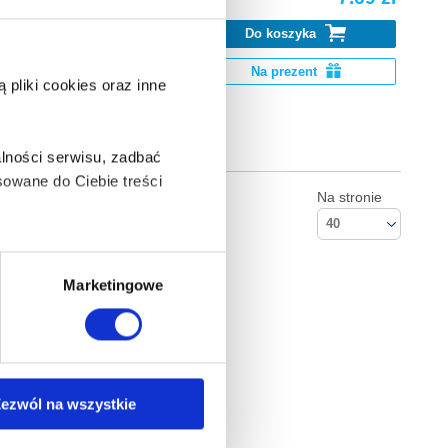
Do koszyka
biecych
iach....
Na prezent
pliki cookies oraz inne
lności serwisu, zadbać
owane do Ciebie treści
Na stronie
40
ą także takie, które wymagają
Marketingowe
na ikonę w lewym dolnym
ezwól na wszystkie
Kontakt
Empik S.A
anych osobowych, w tym