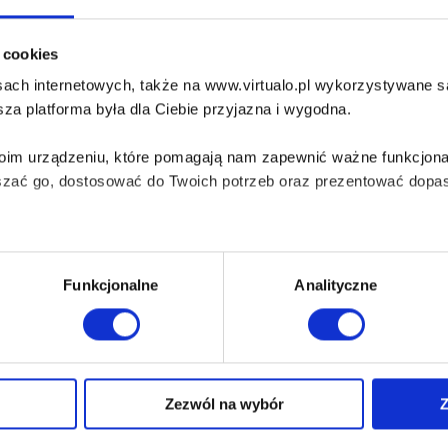
olekcjonerem tejemnic jest dojrzały mężczyzna z bogatym bagażem ko
i cookies
oświadczeń, które barwnie opisuje w dwunastu sensacyjnych opowiadan
ach internetowych, także na www.virtualo.pl wykorzystywane są 
BOOK:
PDF
,
EPUB
,
MOBI
bezpieczenie:
Watermark
za platforma była dla Ciebie przyjazna i wygodna.
Twoim urządzeniu, które pomagają nam zapewnić ważne funkcjona
szać go, dostosować do Twoich potrzeb oraz prezentować dopas
iezbędne do prawidłowego i bezpiecznego działania serwisu - s
Funkcjonalne
Analityczne
wi Twoje doświadczenia jeśli jesteś naszym Użytkownikiem.
 dobrowolna i można ją zmienić w dowolnym momencie, klikając 
Zezwól na wybór
Z
O Virtualo
Baza wiedzy
Kontakt
Który Format Ebooka Wybrać?
aniu przez nas z plików cookies oraz o przetwarzaniu Twoich d