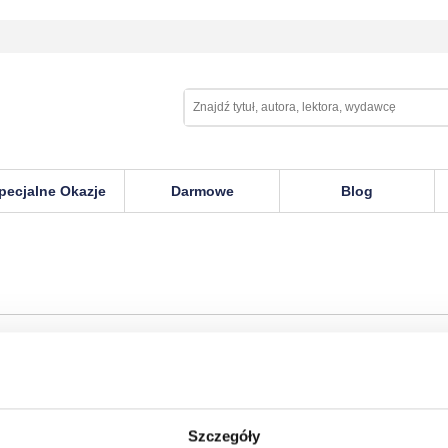
pecjalne Okazje
Darmowe
Blog
olekcjoner tajemnic - opowiadania sensacyjne
Szczegóły
szek Girtler