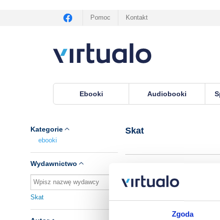
Pomoc
Kontakt
Ebooki
Audiobooki
S
Virtualo.pl
›
Wydawnictwo Skat
Kategorie
Skat
ebooki
Wydawnictwo
Skat
K
Zgoda
Le