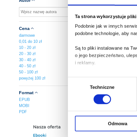
Autor
K
Ta strona wykorzystuje plik
d
Podobnie jak w innych serwis
E
Cena
Za
podobne technologie, aby nas
darmowe
0,01 do 10 zł
10 - 20 zł
Są to pliki instalowane na 
20 - 30 zł
o jego bezpieczeństwo, ulep
30 - 40 zł
i reklamy.
40 - 50 zł
50 - 100 zł
Poza plikami, które są nam n
powyżej 100 zł
Wybór
Twojej zgody.
Techniczne
zgody
Format
Każda udzielona zgoda popra
EPUB
MOBI
PDF
Zgoda na pliki cookies jest
rogu strony.
Odmowa
Nasza oferta
Polecamy
Ebooki
Darmowe Ebooki
Więcej informacji o korzyst