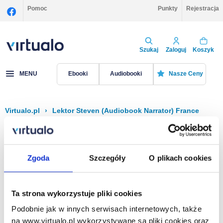
Pomoc
Punkty
Rejestracja
Szukaj
Zaloguj
Koszyk
MENU
Ebooki
Audiobooki
Nasze Ceny
Virtualo.pl
›
Lektor Steven (Audiobook Narrator) France
Filtruj
Sortuj
Steven (Audiobook Narrator) France
Zgoda
Szczegóły
O plikach cookies
Brak pozycji.
Ta strona wykorzystuje pliki cookies
Podobnie jak w innych serwisach internetowych, także
Na stronie
40
na www.virtualo.pl wykorzystywane są pliki cookies oraz