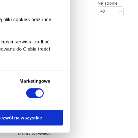
Na stronie
40
pliki cookies oraz inne
lności serwisu, zadbać
owane do Ciebie treści
ą także takie, które wymagają
Marketingowe
na ikonę w lewym dolnym
Kontakt
ezwól na wszystkie
Empik S.A
ul. Marszałkowska 104/122
anych osobowych, w tym
00-017 Warszawa