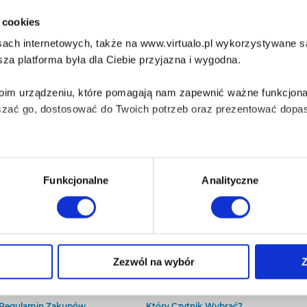
i cookies
ach internetowych, także na www.virtualo.pl wykorzystywane są 
za platforma była dla Ciebie przyjazna i wygodna.
Twoim urządzeniu, które pomagają nam zapewnić ważne funkcjona
szać go, dostosować do Twoich potrzeb oraz prezentować dopas
iezbędne do prawidłowego i bezpiecznego działania serwisu - s
Funkcjonalne
Analityczne
wi Twoje doświadczenia jeśli jesteś naszym Użytkownikiem.
 dobrowolna i można ją zmienić w dowolnym momencie, klikając 
O Virtualo
Baza wiedzy
Zezwól na wybór
Z
Kontakt
Który Format Ebooka Wybrać?
O Nas
Naucz Się Słuchać Audiobooków
aniu przez nas z plików cookies oraz o przetwarzaniu Twoich d
Regulamin Zakupów
Który Czytnik Wybrać?
ieniach, znajdziesz w naszej
Polityce prywatności
.