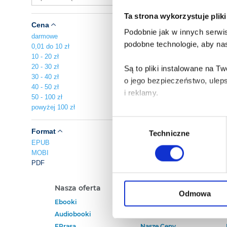
Ta strona wykorzystuje plik
Cena
Podobnie jak w innych serwis
darmowe
podobne technologie, aby nas
0,01 do 10 zł
10 - 20 zł
20 - 30 zł
Są to pliki instalowane na 
30 - 40 zł
o jego bezpieczeństwo, ulep
40 - 50 zł
i reklamy.
50 - 100 zł
powyżej 100 zł
Poza plikami, które są nam n
Wybór
Twojej zgody.
Format
Techniczne
zgody
EPUB
MOBI
Każda udzielona zgoda popra
PDF
Zgoda na pliki cookies jest
Nasza oferta
Polecamy
rogu strony.
Odmowa
Ebooki
Darmowe Ebooki
Audiobooki
Ebooki Na Kindle
Więcej informacji o korzyst
EPrasa
Nasze Ceny
o przysługujących Ci uprawn