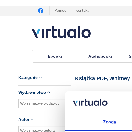
Pomoc
Kontakt
Ebooki
Audiobooki
S
Virtualo.pl
›
Książka PDF, lektor Whitney Dykho
Kategorie
Książka PDF, Whitney
Wydawnictwo
Brak pozycji.
Autor
Zgoda