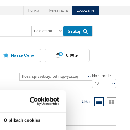
Punkty
Rejestracja
Logowanie
Cała oferta
Szukaj
0
Nasze Ceny
0.00 zł
Na stronie
Ilość sprzedaży: od najwyższej
40
Układ
O plikach cookies