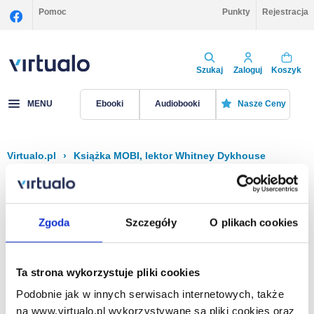
Pomoc
Punkty
Rejestracja
Szukaj
Zaloguj
Koszyk
MENU
Ebooki
Audiobooki
Nasze Ceny
Virtualo.pl
›
Książka MOBI, lektor Whitney Dykhouse
Filtruj
Sortuj
Książka MOBI, Whitney Dykhouse
Zgoda
Szczegóły
O plikach cookies
Brak pozycji.
Ta strona wykorzystuje pliki cookies
Podobnie jak w innych serwisach internetowych, także
Na stronie
40
na www.virtualo.pl wykorzystywane są pliki cookies oraz