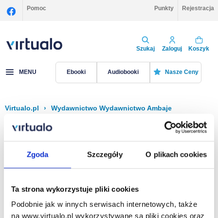
Pomoc
Punkty
Rejestracja
Szukaj
Zaloguj
Koszyk
MENU
Ebooki
Audiobooki
Nasze Ceny
Virtualo.pl
›
Wydawnictwo Wydawnictwo Ambaje
Filtruj
Sortuj
Wydawnictwo Ambaje
Zgoda
Szczegóły
O plikach cookies
Brak pozycji.
Ta strona wykorzystuje pliki cookies
Podobnie jak w innych serwisach internetowych, także
Na stronie
40
na www.virtualo.pl wykorzystywane są pliki cookies oraz