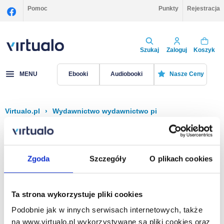
Pomoc
Punkty
Rejestracja
Szukaj
Zaloguj
Koszyk
MENU
Ebooki
Audiobooki
Nasze Ceny
Virtualo.pl
›
Wydawnictwo wydawnictwo pi
Filtruj
Sortuj
Wydawnictwo pi
Zgoda
Szczegóły
O plikach cookies
Brak pozycji.
Ta strona wykorzystuje pliki cookies
Podobnie jak w innych serwisach internetowych, także
Na stronie
40
na www.virtualo.pl wykorzystywane są pliki cookies oraz