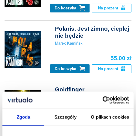
Do koszyka
Na prezent
Polaris. Jest zimno, cieplej
nie będzie
Marek Kamiński
55.00 zł
Do koszyka
Na prezent
Goldfinger
Ian Fleming
31.99 zł
Cena virtualo:
54.90 zł
Zgoda
Szczegóły
O plikach cookies
Do koszyka
Na prezent