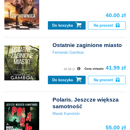
40.00 zł
Do koszyka
Na prezent
Ostatnie zaginione miasto
Fernando Gamboa
41.99 zł
Cena virtualo:
49.99 zł
Do koszyka
Na prezent
Polaris. Jeszcze większa
samotność
Marek Kamiński
55.00 zł