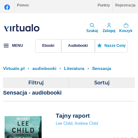
Pomoc
Punkty
Rejestracja
Szukaj
Zaloguj
Koszyk
MENU
Ebooki
Audiobooki
Nasze Ceny
Virtualo.pl
›
audiobooki
›
Literatura
›
Sensacja
Filtruj
Sortuj
Sensacja - audiobooki
Tajny raport
Lee Child
,
Andrew Child