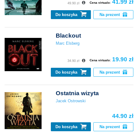
41.99 zł
Cena virtualo:
49.90 zł
Do koszyka
Na prezent
Blackout
Marc Elsberg
19.90 zł
Cena virtualo:
34.90 zł
Do koszyka
Na prezent
Ostatnia wizyta
Jacek Ostrowski
44.90 zł
Do koszyka
Na prezent