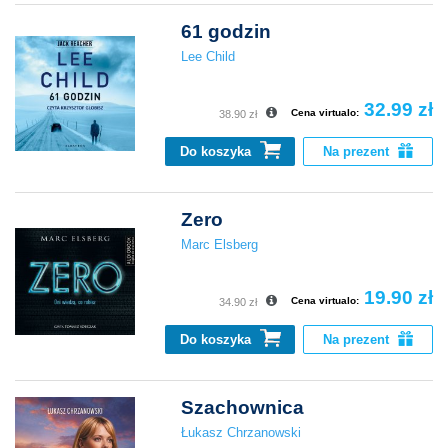
61 godzin
Lee Child
32.99 zł
Cena virtualo:
38.90 zł
Do koszyka
Na prezent
Zero
Marc Elsberg
19.90 zł
Cena virtualo:
34.90 zł
Do koszyka
Na prezent
Szachownica
Łukasz Chrzanowski