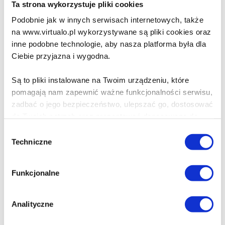
Ta strona wykorzystuje pliki cookies
Rewolta AI
Podobnie jak w innych serwisach internetowych, także
Marcin Faliński
,
Rafał Barnaś
na www.virtualo.pl wykorzystywane są pliki cookies oraz
inne podobne technologie, aby nasza platforma była dla
30.99 zł
Ciebie przyjazna i wygodna.
Cena virtualo:
52.90 zł
Do koszyka
Na prezent
Są to pliki instalowane na Twoim urządzeniu, które
pomagają nam zapewnić ważne funkcjonalności serwisu,
zadbać o jego bezpieczeństwo, ulepszać go, dostosować
Operacja Bosfor
do Twoich potrzeb oraz prezentować dopasowane do
Mariusz Furmanek
Ciebie treści i reklamy.
Wybór
Techniczne
zgody
39.99 zł
Poza plikami, które są nam niezbędne do prawidłowego
i bezpiecznego działania serwisu - są także takie, które
Do koszyka
Na prezent
Funkcjonalne
wymagają Twojej zgody.
Selfie z panem B.
Każda udzielona zgoda poprawi Twoje doświadczenia
Analityczne
jeśli jesteś naszym Użytkownikiem.
Krzysztof Mazurek