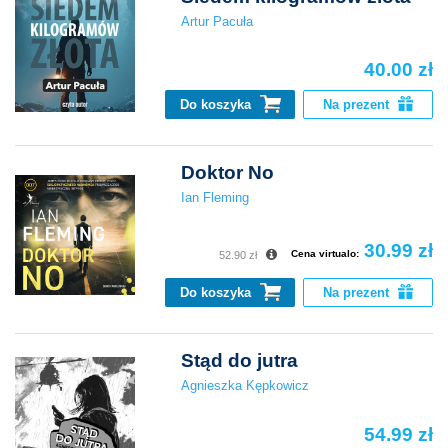
Artur Pacuła
40.00 zł
Do koszyka
Na prezent
Doktor No
Ian Fleming
30.99 zł
Cena virtualo:
52.90 zł
Do koszyka
Na prezent
Stąd do jutra
Agnieszka Kępkowicz
54.99 zł