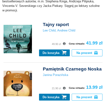
bestsellerowych autorów, m.in. Stephena Kinga, Andrzeja Pilipiuka,
Vincenta V. Severskiego czy Jacka Piekary. Sięgnij po lektury szkolne
w promocji.
Tajny raport
Lee Child
,
Andrew Child
41.99 zł
Cena virtualo:
49.90 zł
Do koszyka
Na prezent
Pamiętnik Czarnego Noska
Janina Porazińska
13.99 zł
Cena virtualo:
21.90 zł
Do koszyka
Na prezent