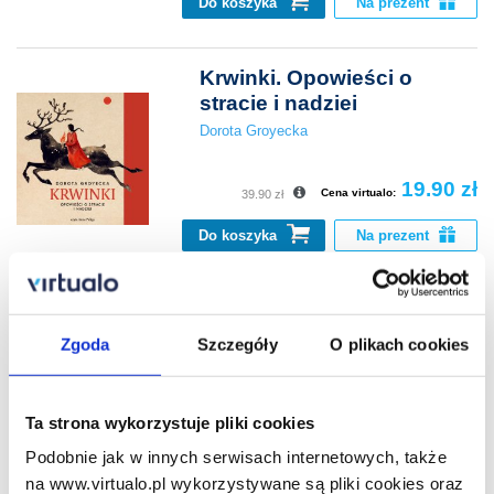
Do koszyka
Na prezent
Krwinki. Opowieści o
stracie i nadziei
Dorota Groyecka
19.90 zł
Cena virtualo:
39.90 zł
Do koszyka
Na prezent
Ja, inkwizytor. Miasto
Słowa Bożego
Zgoda
Szczegóły
O plikach cookies
Jacek Piekara
28.99 zł
Ta strona wykorzystuje pliki cookies
Cena virtualo:
44.90 zł
Podobnie jak w innych serwisach internetowych, także
Do koszyka
Na prezent
na www.virtualo.pl wykorzystywane są pliki cookies oraz