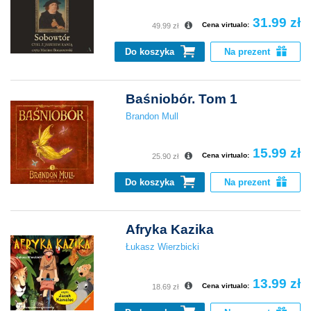
31.99 zł
Cena virtualo:
49.99 zł
Do koszyka
Na prezent
Baśniobór. Tom 1
Brandon Mull
15.99 zł
Cena virtualo:
25.90 zł
Do koszyka
Na prezent
Afryka Kazika
Łukasz Wierzbicki
13.99 zł
Cena virtualo:
18.69 zł