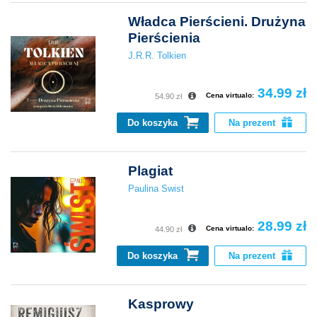
Władca Pierścieni. Drużyna
Pierścienia
J.R.R. Tolkien
34.99 zł
Cena virtualo:
54.90 zł
Do koszyka
Na prezent
Plagiat
Paulina Świst
28.99 zł
Cena virtualo:
44.90 zł
Do koszyka
Na prezent
Kasprowy