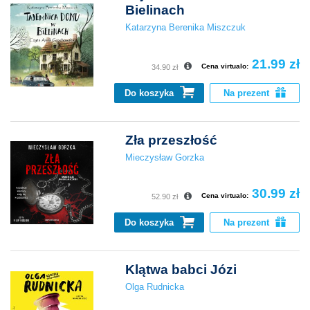
Bielinach
Katarzyna Berenika Miszczuk
21.99 zł
Cena virtualo:
34.90 zł
Do koszyka
Na prezent
Zła przeszłość
Mieczysław Gorzka
30.99 zł
Cena virtualo:
52.90 zł
Do koszyka
Na prezent
Klątwa babci Józi
Olga Rudnicka