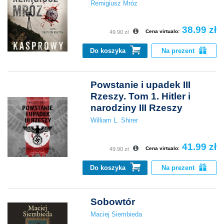
Remigiusz Mróz
38.99 zł
Cena virtualo:
49.90 zł
Do koszyka
Na prezent
Powstanie i upadek III
Rzeszy. Tom 1. Hitler i
narodziny III Rzeszy
William L. Shirer
41.99 zł
Cena virtualo:
49.90 zł
Do koszyka
Na prezent
Sobowtór
Maciej Siembieda