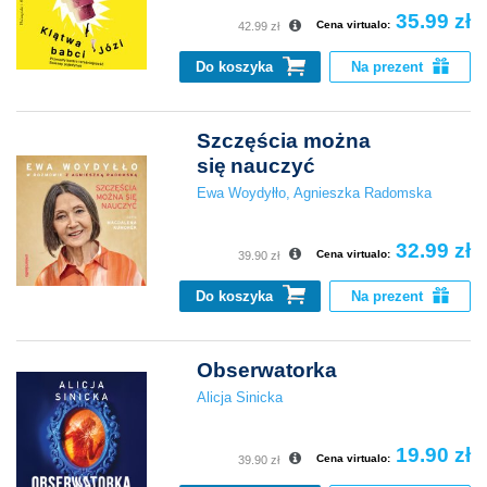
35.99 zł
Cena virtualo:
42.99 zł
Do koszyka
Na prezent
Szczęścia można
się nauczyć
Ewa Woydyłło
,
Agnieszka Radomska
32.99 zł
Cena virtualo:
39.90 zł
Do koszyka
Na prezent
Obserwatorka
Alicja Sinicka
19.90 zł
Cena virtualo:
39.90 zł