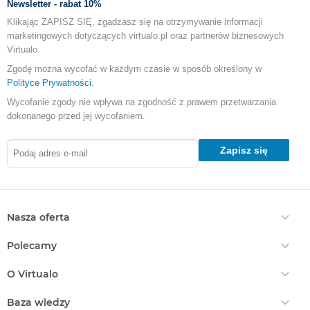
Newsletter - rabat 10%
Klikając ZAPISZ SIĘ, zgadzasz się na otrzymywanie informacji
marketingowych dotyczących virtualo.pl oraz partnerów biznesowych
Virtualo.
Zgodę można wycofać w każdym czasie w sposób określony w
Polityce Prywatności
.
Wycofanie zgody nie wpływa na zgodność z prawem przetwarzania
dokonanego przed jej wycofaniem.
Zapisz się
Nasza oferta
Ebooki
Polecamy
Audiobooki
Darmowe Ebooki
EPrasa
O Virtualo
Ebooki Na Kindle
Punkty Virtualo
Kontakt
Nasze Ceny
Baza wiedzy
Podaruj Prezent
O Nas