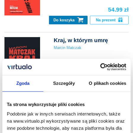
54.99 zł
Do koszyka
Na prezent
Kraj, w którym umrę
Marcin Matczak
18.99 zł
Cena virtualo:
43.99 zł
Zgoda
Szczegóły
O plikach cookies
Do koszyka
Na prezent
Tajne państwo z kartonu.
Ta strona wykorzystuje pliki cookies
Rozważania o Polsce,
Podobnie jak w innych serwisach internetowych, także
bezprawiu i
na www.virtualo.pl wykorzystywane są pliki cookies oraz
niesprawiedliwości
inne podobne technologie, aby nasza platforma była dla
Marcin Matczak