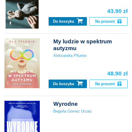
43.90 zł
Do koszyka
Na prezent
My ludzie w spektrum
autyzmu
Aleksandra Pflumio
48.90 zł
Do koszyka
Na prezent
Wyrodne
Begoña Gómez Urzaiz