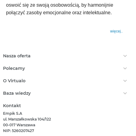
oswoić się ze swoją osobowością, by harmonijnie
połączyć zasoby emocjonalne oraz intelektualne.
więcej..
Nasza oferta
Ebooki
Polecamy
Audiobooki
Darmowe Ebooki
EPrasa
O Virtualo
Ebooki Na Kindle
Punkty Virtualo
Kontakt
Nasze Ceny
Baza wiedzy
Podaruj Prezent
O Nas
Bestsellery
Realizacja Kodu
Który Format Ebooka Wybrać?
Regulamin Zakupów
Kontakt
Nowości
Naucz Się Słuchać Audiobooków
Regulamin Punktów
Empik S.A
Który Czytnik Wybrać?
Polityka Prywatności
ul. Marszałkowska 104/122
Jak Czytać Ebooki?
00-017 Warszawa
Informacje Związane Z Aktem O Usługach Cyfrowych
Jak Czytać Więcej?
NIP: 5260207427
Zgłoś Naruszenie Prawa