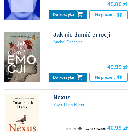
45.00 zł
Do koszyka
Na prezent
Jak nie tłumić emocji
Anabel Gonzalez
49.99 zł
Do koszyka
Na prezent
Nexus
Yuval Noah Harari
40.99 zł
Cena virtualo:
59.90 zł