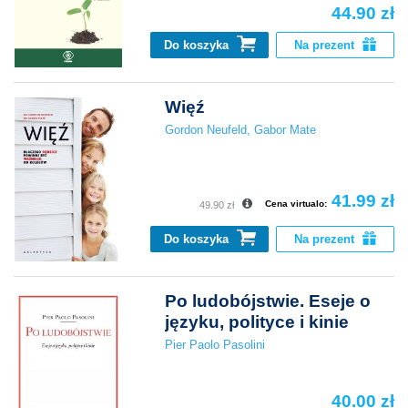
44.90 zł
Do koszyka
Na prezent
Więź
Gordon Neufeld
,
Gabor Mate
41.99 zł
Cena virtualo:
49.90 zł
Do koszyka
Na prezent
Po ludobójstwie. Eseje o
języku, polityce i kinie
Pier Paolo Pasolini
40.00 zł