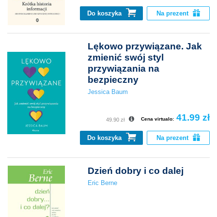
Do koszyka
Na prezent
Lękowo przywiązane. Jak
zmienić swój styl
przywiązania na
bezpieczny
Jessica Baum
41.99 zł
Cena virtualo:
49.90 zł
Do koszyka
Na prezent
Dzień dobry i co dalej
Eric Berne