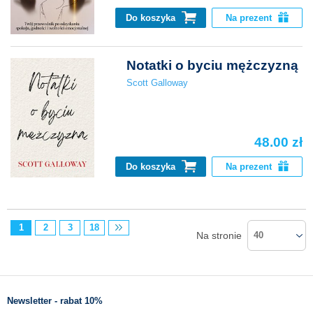
Do koszyka
Na prezent
Notatki o byciu mężczyzną
Scott Galloway
48.00 zł
Do koszyka
Na prezent
1
2
3
18
Na stronie
40
Newsletter - rabat 10%