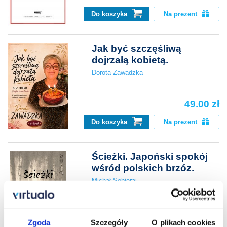
Do koszyka
Na prezent
Jak być szczęśliwą
dojrzałą kobietą.
Dorota Zawadzka
49.00 zł
Do koszyka
Na prezent
Ścieżki. Japoński spokój
wśród polskich brzóz.
Michał Sobieraj
44.00 zł
Zgoda
Szczegóły
O plikach cookies