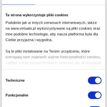
Do koszyka
Na prezent
Ta strona wykorzystuje pliki cookies
Pułapki myślenia
Podobnie jak w innych serwisach internetowych, także
Daniel Kahneman
na www.virtualo.pl wykorzystywane są pliki cookies oraz
inne podobne technologie, aby nasza platforma była dla
Ciebie przyjazna i wygodna.
43.95 zł
Cena virtualo:
59.00 zł
Są to pliki instalowane na Twoim urządzeniu, które
Do koszyka
Na prezent
pomagają nam zapewnić ważne funkcjonalności serwisu,
zadbać o jego bezpieczeństwo, ulepszać go, dostosować
Yōkai. Cień, który nosimy
do Twoich potrzeb oraz prezentować dopasowane do
w sobie. Opowieści z
Ciebie treści i reklamy.
Wybór
czasów shōgunatu
Techniczne
zgody
Tokugawa
Poza plikami, które są nam niezbędne do prawidłowego
Michał Sobieraj
i bezpiecznego działania serwisu - są także takie, które
Funkcjonalne
wymagają Twojej zgody.
44.00 zł