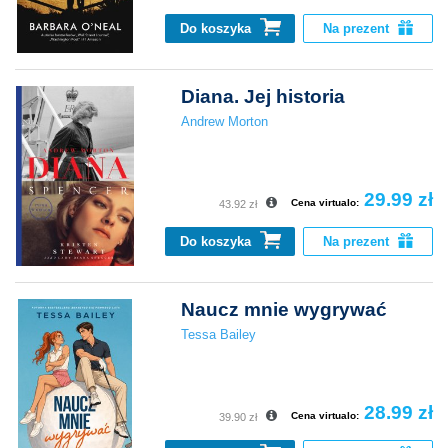
Do koszyka
Na prezent
Diana. Jej historia
Andrew Morton
29.99 zł
Cena virtualo:
43.92 zł
Do koszyka
Na prezent
Naucz mnie wygrywać
Tessa Bailey
28.99 zł
Cena virtualo:
39.90 zł