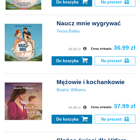
Do koszyka
Na prezent
Naucz mnie wygrywać
Tessa Bailey
36.99 zł
Cena virtualo:
49.90 zł
Do koszyka
Na prezent
Mężowie i kochankowie
Beatriz Williams
37.99 zł
Cena virtualo:
44.90 zł
Do koszyka
Na prezent