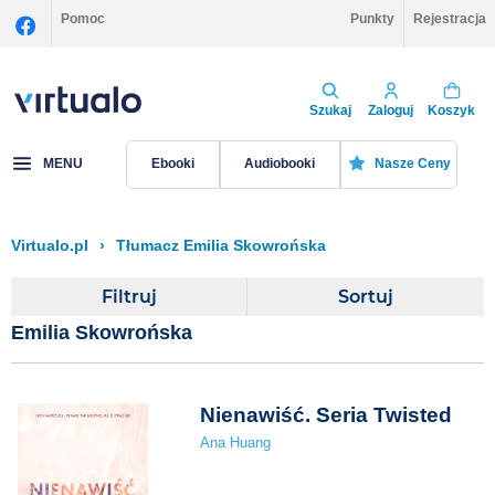
Pomoc
Punkty
Rejestracja
Szukaj
Zaloguj
Koszyk
MENU
Ebooki
Audiobooki
Nasze Ceny
Virtualo.pl
›
Tłumacz Emilia Skowrońska
Filtruj
Sortuj
Emilia Skowrońska
Nienawiść. Seria Twisted
Ana Huang