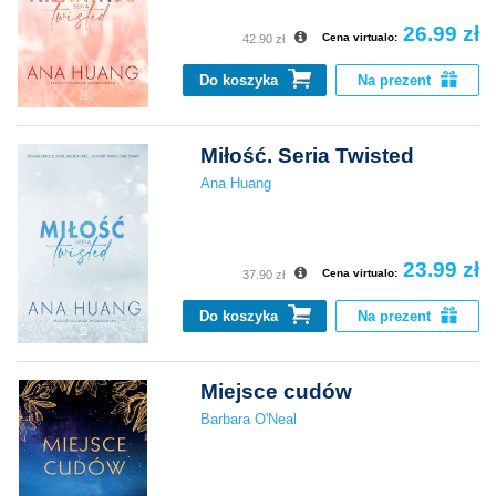
26.99 zł
Cena virtualo:
42.90 zł
Do koszyka
Na prezent
Miłość. Seria Twisted
Ana Huang
23.99 zł
Cena virtualo:
37.90 zł
Do koszyka
Na prezent
Miejsce cudów
Barbara O'Neal