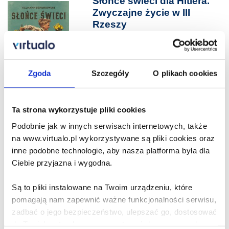
Słońce świeci dla Hitlera.
Zwyczajne życie w III
Rzeszy
Tillmann Bendikowski
49.99 zł
Cena virtualo:
67.99 zł
Zgoda
Szczegóły
O plikach cookies
Do koszyka
Na prezent
Ta strona wykorzystuje pliki cookies
Dwa królestwa. Split or
Podobnie jak w innych serwisach internetowych, także
Swallow. Tom 2
na www.virtualo.pl wykorzystywane są pliki cookies oraz
Lindsay Straube
inne podobne technologie, aby nasza platforma była dla
Ciebie przyjazna i wygodna.
58.99 zł
Cena virtualo:
79.99 zł
Są to pliki instalowane na Twoim urządzeniu, które
Do koszyka
Na prezent
pomagają nam zapewnić ważne funkcjonalności serwisu,
zadbać o jego bezpieczeństwo, ulepszać go, dostosować
do Twoich potrzeb oraz prezentować dopasowane do
Erika Foster. Z zimną krwią.