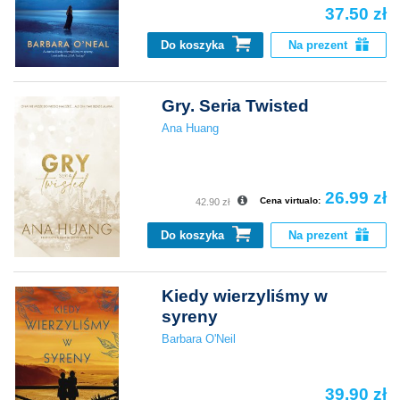
37.50 zł
Do koszyka
Na prezent
Gry. Seria Twisted
Ana Huang
26.99 zł
Cena virtualo:
42.90 zł
Do koszyka
Na prezent
Kiedy wierzyliśmy w
syreny
Barbara O'Neil
39.90 zł