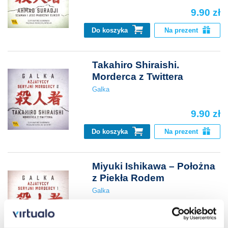
9.90 zł
Do koszyka
Na prezent
Takahiro Shiraishi.
Morderca z Twittera
Galka
9.90 zł
Do koszyka
Na prezent
Miyuki Ishikawa – Położna
z Piekła Rodem
Galka
9.90 zł