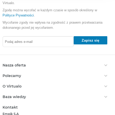
Virtualo.
Zgodę można wycofać w każdym czasie w sposób określony w
Polityce Prywatności
.
Wycofanie zgody nie wpływa na zgodność z prawem przetwarzania
dokonanego przed jej wycofaniem.
Zapisz się
Nasza oferta
Ebooki
Polecamy
Audiobooki
Darmowe Ebooki
EPrasa
O Virtualo
Ebooki Na Kindle
Punkty Virtualo
Kontakt
Nasze Ceny
Baza wiedzy
Podaruj Prezent
O Nas
Bestsellery
Realizacja Kodu
Który Format Ebooka Wybrać?
Regulamin Zakupów
Kontakt
Nowości
Naucz Się Słuchać Audiobooków
Regulamin Punktów
Empik S.A