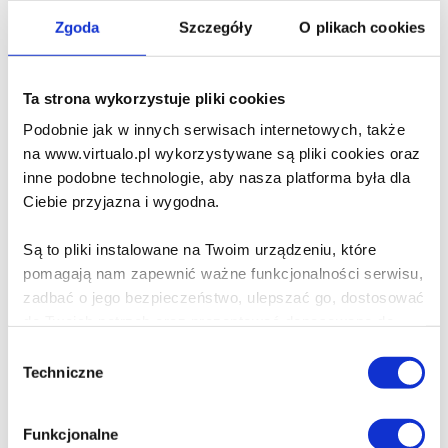
Do koszyka
Na prezent
Zgoda
Szczegóły
O plikach cookies
Miyuki Ishikawa. Położna z
Ta strona wykorzystuje pliki cookies
Piekła Rodem
Galka
Podobnie jak w innych serwisach internetowych, także
na www.virtualo.pl wykorzystywane są pliki cookies oraz
inne podobne technologie, aby nasza platforma była dla
9.90 zł
Ciebie przyjazna i wygodna.
Do koszyka
Na prezent
Są to pliki instalowane na Twoim urządzeniu, które
pomagają nam zapewnić ważne funkcjonalności serwisu,
Takahiro Shiraishi.
zadbać o jego bezpieczeństwo, ulepszać go, dostosować
Morderca z Twittera
do Twoich potrzeb oraz prezentować dopasowane do
Galka
Ciebie treści i reklamy.
Wybór
Techniczne
zgody
Poza plikami, które są nam niezbędne do prawidłowego
9.90 zł
i bezpiecznego działania serwisu - są także takie, które
Funkcjonalne
Do koszyka
Na prezent
wymagają Twojej zgody.