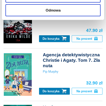
znajdziesz w naszej
Polityce prywatności
.
Pamiętniki małżeńskie
Odmowa
Erika Wilde
47.90 zł
Do koszyka
Na prezent
Agencja detektywistyczna
Christie i Agaty. Tom 7. Zła
nuta
Pip Murphy
32.90 zł
Do koszyka
Na prezent