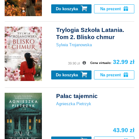
Do koszyka
Na prezent
Trylogia Szkoła Latania.
Tom 2. Blisko chmur
Sylwia Trojanowska
32.99 zł
Cena virtualo:
39.90 zł
Do koszyka
Na prezent
Pałac tajemnic
Agnieszka Pietrzyk
43.90 zł