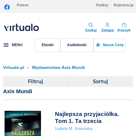
Pomoc
Punkty
Rejestracja
Szukaj
Zaloguj
Koszyk
MENU
Ebooki
Audiobooki
Nasze Ceny
Virtualo.pl
›
Wydawnictwo Axis Mundi
Filtruj
Sortuj
Axis Mundi
Najlepsza przyjaciółka.
Tom 1. Ta trzecia
Izabela M. Krasińska