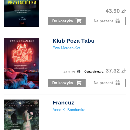
43.90 zł
Do koszyka
Na prezent
Klub Poza Tabu
Ewa Morgan-Kot
37.32 zł
Cena virtualo:
43.90 zł
Do koszyka
Na prezent
Francuz
Anna K. Bandurska