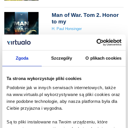
Man of War. Tom 2. Honor
to my
H. Paul Honsinger
54.90 zł
Do koszyka
Na prezent
Zgoda
Szczegóły
O plikach cookies
Rising Star. W cieniu jego
Ta strona wykorzystuje pliki cookies
sławy
Podobnie jak w innych serwisach internetowych, także
K.A. Zysk
na www.virtualo.pl wykorzystywane są pliki cookies oraz
inne podobne technologie, aby nasza platforma była dla
43.90 zł
Ciebie przyjazna i wygodna.
Do koszyka
Na prezent
Są to pliki instalowane na Twoim urządzeniu, które