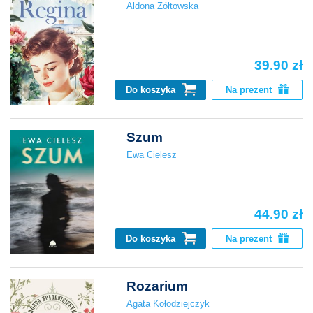
Aldona Żółtowska
39.90 zł
Do koszyka
Na prezent
Szum
Ewa Cielesz
44.90 zł
Do koszyka
Na prezent
Rozarium
Agata Kołodziejczyk