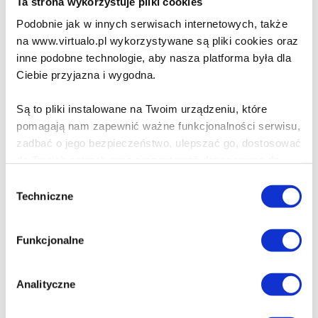
Ta strona wykorzystuje pliki cookies
Emi i Tajny Klub
Podobnie jak w innych serwisach internetowych, także
Superdziewczyn. Aloha
na www.virtualo.pl wykorzystywane są pliki cookies oraz
Agnieszka Mielech
inne podobne technologie, aby nasza platforma była dla
Ciebie przyjazna i wygodna.
21.99 zł
Cena virtualo:
34.99 zł
Są to pliki instalowane na Twoim urządzeniu, które
Do koszyka
Na prezent
pomagają nam zapewnić ważne funkcjonalności serwisu,
zadbać o jego bezpieczeństwo, ulepszać go, dostosować
do Twoich potrzeb oraz prezentować dopasowane do
Emi i Tajny Klub
Ciebie treści i reklamy.
Wybór
Superdziewczyn. Niezłe
Techniczne
zgody
Ziółka
Poza plikami, które są nam niezbędne do prawidłowego
Agnieszka Mielech
i bezpiecznego działania serwisu - są także takie, które
Funkcjonalne
wymagają Twojej zgody.
21.99 zł
Cena virtualo:
34.99 zł
Każda udzielona zgoda poprawi Twoje doświadczenia
Analityczne
Do koszyka
Na prezent
jeśli jesteś naszym Użytkownikiem.