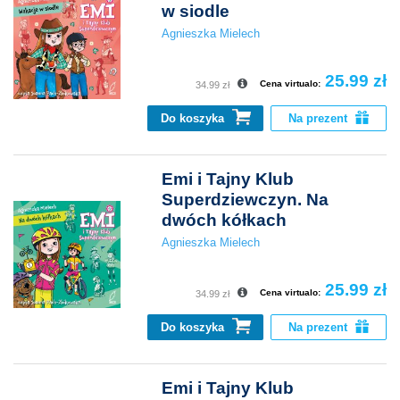
w siodle
Agnieszka Mielech
25.99 zł
Cena virtualo:
34.99 zł
Do koszyka
Na prezent
Emi i Tajny Klub
Superdziewczyn. Na
dwóch kółkach
Agnieszka Mielech
25.99 zł
Cena virtualo:
34.99 zł
Do koszyka
Na prezent
Emi i Tajny Klub