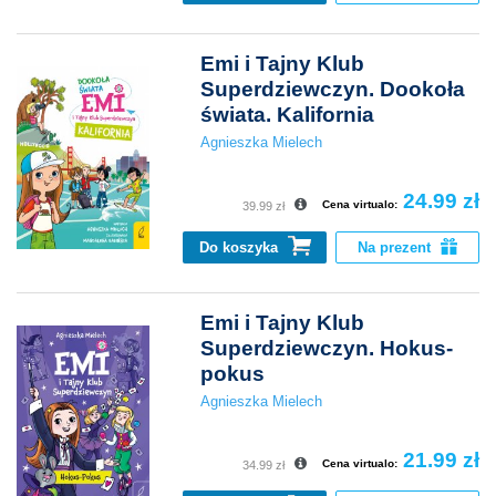
Emi i Tajny Klub
Superdziewczyn. Dookoła
świata. Kalifornia
Agnieszka Mielech
24.99 zł
Cena virtualo:
39.99 zł
Do koszyka
Na prezent
Emi i Tajny Klub
Superdziewczyn. Hokus-
pokus
Agnieszka Mielech
21.99 zł
Cena virtualo:
34.99 zł