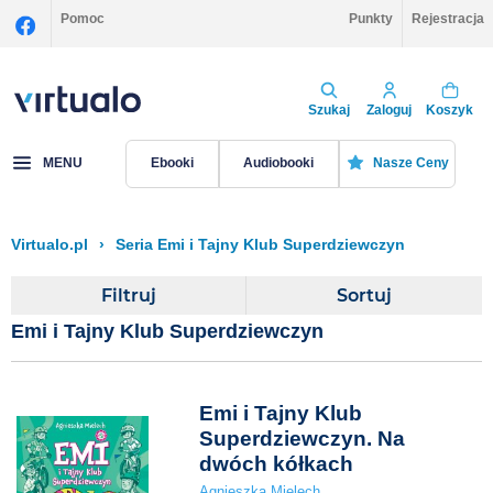
Pomoc
Punkty
Rejestracja
Szukaj
Zaloguj
Koszyk
MENU
Ebooki
Audiobooki
Nasze Ceny
Virtualo.pl
›
Seria Emi i Tajny Klub Superdziewczyn
Filtruj
Sortuj
Emi i Tajny Klub Superdziewczyn
Emi i Tajny Klub
Superdziewczyn. Na
dwóch kółkach
Agnieszka Mielech