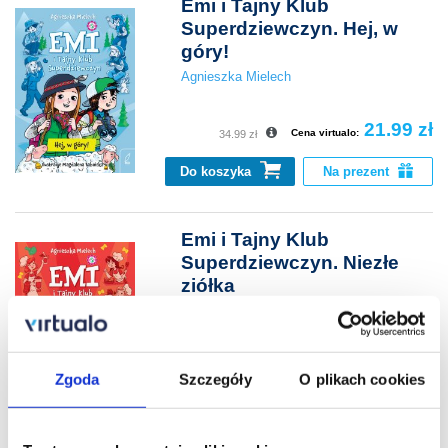
Emi i Tajny Klub
Superdziewczyn. Hej, w
góry!
Agnieszka Mielech
21.99 zł
Cena virtualo:
34.99 zł
Do koszyka
Na prezent
Emi i Tajny Klub
Superdziewczyn. Niezłe
ziółka
Agnieszka Mielech
21.99 zł
Cena virtualo:
34.99 zł
Zgoda
Szczegóły
O plikach cookies
Do koszyka
Na prezent