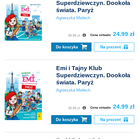
Superdziewczyn. Dookoła
świata. Paryż
Agnieszka Mielech
24.99 zł
Cena virtualo:
39.99 zł
Do koszyka
Na prezent
Emi i Tajny Klub
Superdziewczyn. Dookoła
świata. Paryż
Agnieszka Mielech
24.99 zł
Cena virtualo:
39.99 zł
Do koszyka
Na prezent